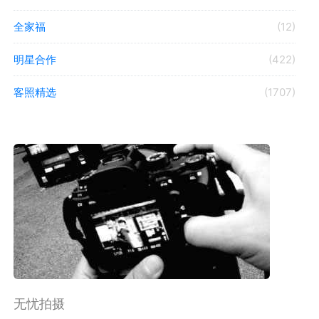
全家福
(12)
明星合作
(422)
客照精选
(1707)
无忧拍摄