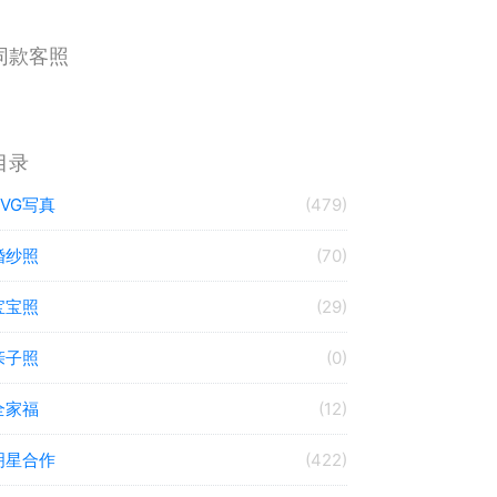
同款客照
目录
TVG写真
(479)
婚纱照
(70)
宝宝照
(29)
亲子照
(0)
全家福
(12)
明星合作
(422)