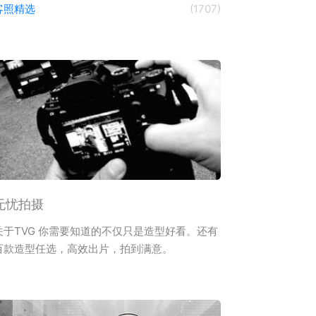
客照精选
(1707)
无忧拍摄
关于TVG 你需要知道的不仅只是造型好看。还有
百款造型任选，高效出片，拍到满意。