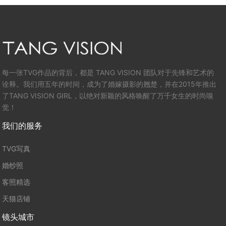
每一张TVG作品的背后，都是 TANG VISION 团队对于先锋和艺术的
诠释。我们用五年的时间，成为了婚嫁摄影的翘楚，并在2015年推出
了TANG VISION GIRL，以绝对新颖的风格唤醒了万千女生的时尚嗅
觉！
我们的服务
TVG写真
婚纱照
客照精选
天猫店铺
镜头城市