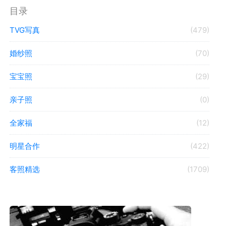
目录
TVG写真
(479)
婚纱照
(70)
宝宝照
(29)
亲子照
(0)
全家福
(12)
明星合作
(422)
客照精选
(1709)