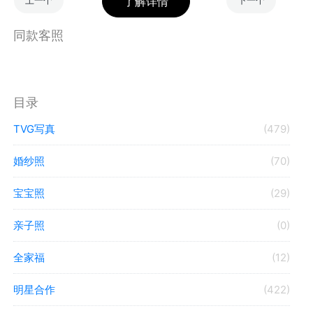
上一个
下一个
同款客照
目录
TVG写真
(479)
婚纱照
(70)
宝宝照
(29)
亲子照
(0)
全家福
(12)
明星合作
(422)