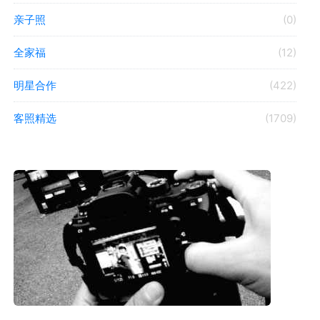
亲子照
(0)
全家福
(12)
明星合作
(422)
客照精选
(1709)